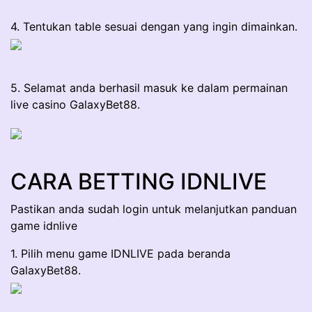
4. Tentukan table sesuai dengan yang ingin dimainkan.
5. Selamat anda berhasil masuk ke dalam permainan
live casino GalaxyBet88.
CARA BETTING IDNLIVE
Pastikan anda sudah login untuk melanjutkan panduan
game idnlive
1. Pilih menu game IDNLIVE pada beranda
GalaxyBet88.