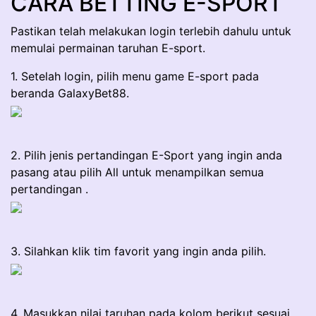
CARA BETTING E-SPORT
Pastikan telah melakukan login terlebih dahulu untuk
memulai permainan taruhan E-sport.
1. Setelah login, pilih menu game E-sport pada
beranda GalaxyBet88.
2. Pilih jenis pertandingan E-Sport yang ingin anda
pasang atau pilih All untuk menampilkan semua
pertandingan .
3. Silahkan klik tim favorit yang ingin anda pilih.
4. Masukkan nilai taruhan pada kolom berikut sesuai