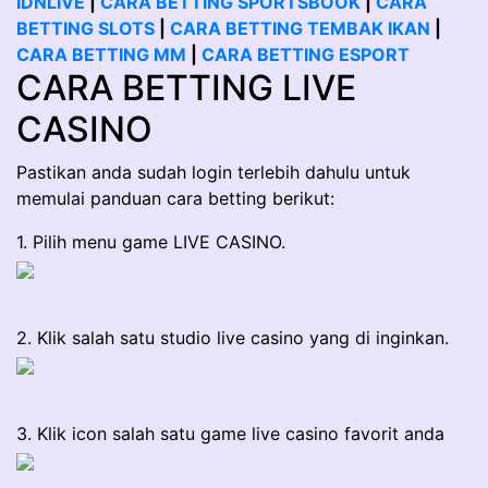
IDNLIVE
|
CARA BETTING SPORTSBOOK
|
CARA
BETTING SLOTS
|
CARA BETTING TEMBAK IKAN
|
CARA BETTING MM
|
CARA BETTING ESPORT
CARA BETTING LIVE
CASINO
Pastikan anda sudah login terlebih dahulu untuk
memulai panduan cara betting berikut:
1. Pilih menu game LIVE CASINO.
2. Klik salah satu studio live casino yang di inginkan.
3. Klik icon salah satu game live casino favorit anda