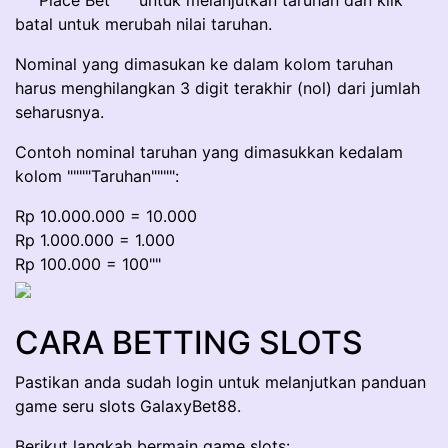
""""Place Bet"""" untuk melanjutkan taruhan dan klik
batal untuk merubah nilai taruhan.
Nominal yang dimasukan ke dalam kolom taruhan
harus menghilangkan 3 digit terakhir (nol) dari jumlah
seharusnya.
Contoh nominal taruhan yang dimasukkan kedalam
kolom """"Taruhan"""":
Rp 10.000.000 = 10.000
Rp 1.000.000 = 1.000
Rp 100.000 = 100""
CARA BETTING SLOTS
Pastikan anda sudah login untuk melanjutkan panduan
game seru slots GalaxyBet88.
Berikut langkah bermain game slots: