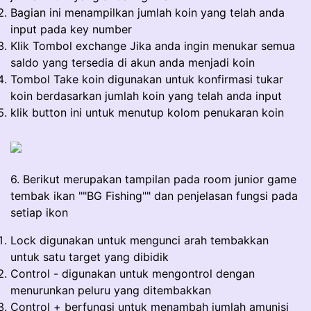
Bagian ini menampilkan jumlah koin yang telah anda
input pada key number
Klik Tombol exchange Jika anda ingin menukar semua
saldo yang tersedia di akun anda menjadi koin
Tombol Take koin digunakan untuk konfirmasi tukar
koin berdasarkan jumlah koin yang telah anda input
klik button ini untuk menutup kolom penukaran koin
6. Berikut merupakan tampilan pada room junior game
tembak ikan ""BG Fishing"" dan penjelasan fungsi pada
setiap ikon
Lock digunakan untuk mengunci arah tembakkan
untuk satu target yang dibidik
Control - digunakan untuk mengontrol dengan
menurunkan peluru yang ditembakkan
Control + berfungsi untuk menambah jumlah amunisi