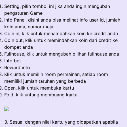
Setting, pilih tombol ini jika anda ingin mengubah
pengaturan Game
Info Panel, disini anda bisa melihat info user id, jumlah
koin anda, nomor meja.
Coin in, klik untuk menambahkan koin ke credit anda
Coin out, klik untuk memindahkan koin dari credit ke
dompet anda
Fullhouse, klik untuk mengubah pilihan fullhouse anda
Info bet
Reward info
Klik untuk memilih room permainan, setiap room
memiliki jumlah taruhan yang berbeda
Open, klik untuk membuka kartu
Fold, klik untung membuang kartu
3. Sesuai dengan nilai kartu yang didapatkan apabila