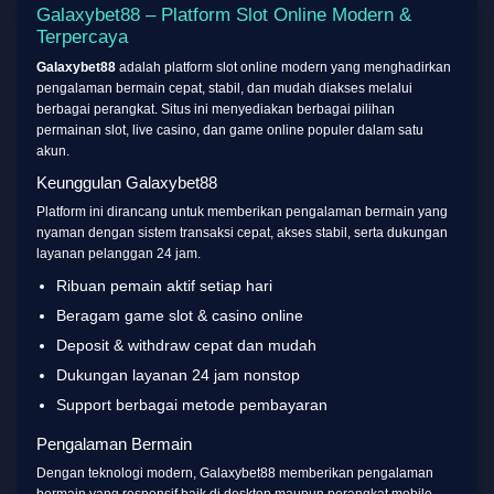
Galaxybet88 – Platform Slot Online Modern &
Terpercaya
Galaxybet88
adalah platform slot online modern yang menghadirkan
pengalaman bermain cepat, stabil, dan mudah diakses melalui
berbagai perangkat. Situs ini menyediakan berbagai pilihan
permainan slot, live casino, dan game online populer dalam satu
akun.
Keunggulan Galaxybet88
Platform ini dirancang untuk memberikan pengalaman bermain yang
nyaman dengan sistem transaksi cepat, akses stabil, serta dukungan
layanan pelanggan 24 jam.
Ribuan pemain aktif setiap hari
Beragam game slot & casino online
Deposit & withdraw cepat dan mudah
Dukungan layanan 24 jam nonstop
Support berbagai metode pembayaran
Pengalaman Bermain
Dengan teknologi modern, Galaxybet88 memberikan pengalaman