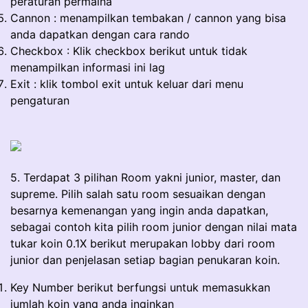
peraturan permaina
Cannon : menampilkan tembakan / cannon yang bisa
anda dapatkan dengan cara rando
Checkbox : Klik checkbox berikut untuk tidak
menampilkan informasi ini lag
Exit : klik tombol exit untuk keluar dari menu
pengaturan
5. Terdapat 3 pilihan Room yakni junior, master, dan
supreme. Pilih salah satu room sesuaikan dengan
besarnya kemenangan yang ingin anda dapatkan,
sebagai contoh kita pilih room junior dengan nilai mata
tukar koin 0.1X berikut merupakan lobby dari room
junior dan penjelasan setiap bagian penukaran koin.
Key Number berikut berfungsi untuk memasukkan
jumlah koin yang anda inginkan