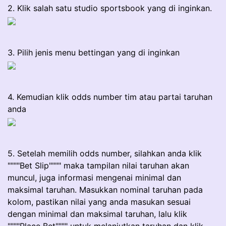
2. Klik salah satu studio sportsbook yang di inginkan.
3. Pilih jenis menu bettingan yang di inginkan
4. Kemudian klik odds number tim atau partai taruhan
anda
5. Setelah memilih odds number, silahkan anda klik
""""Bet Slip"""" maka tampilan nilai taruhan akan
muncul, juga informasi mengenai minimal dan
maksimal taruhan. Masukkan nominal taruhan pada
kolom, pastikan nilai yang anda masukan sesuai
dengan minimal dan maksimal taruhan, lalu klik