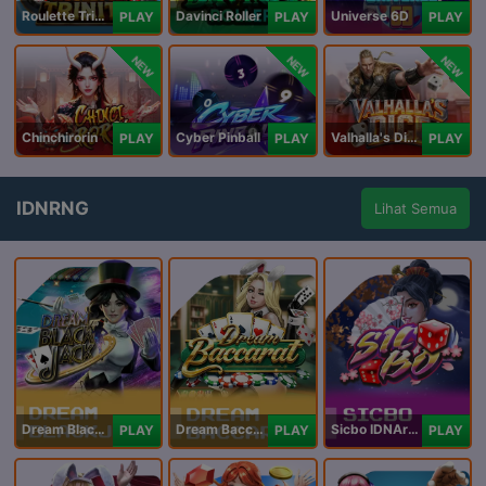
Roulette Trinity
Davinci Roller
Universe 6D
PLAY
PLAY
PLAY
NEW
NEW
NEW
Chinchirorin
Cyber Pinball
Valhalla's Dice
PLAY
PLAY
PLAY
IDNRNG
Lihat Semua
Dream Blackjack
Dream Baccarat
Sicbo IDNArcade
PLAY
PLAY
PLAY