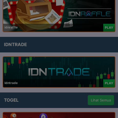
idnraffle
PLAY
IDNTRADE
Idntrade
PLAY
TOGEL
Lihat Semua