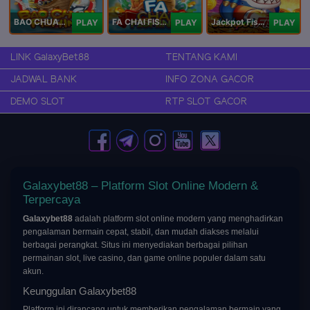
BAO CHUAN FISHING
FA CHAI FISHING
Jackpot Fishing Jili
PLAY
PLAY
PLAY
LINK GalaxyBet88
TENTANG KAMI
JADWAL BANK
INFO ZONA GACOR
DEMO SLOT
RTP SLOT GACOR
Galaxybet88 – Platform Slot Online Modern &
Terpercaya
Galaxybet88
adalah platform slot online modern yang menghadirkan
pengalaman bermain cepat, stabil, dan mudah diakses melalui
berbagai perangkat. Situs ini menyediakan berbagai pilihan
permainan slot, live casino, dan game online populer dalam satu
akun.
Keunggulan Galaxybet88
Platform ini dirancang untuk memberikan pengalaman bermain yang