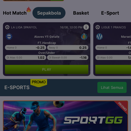
Hot Match
Sepakbola
Basket
E-Sport
LIGUE 1 PRANCIS
22/08, 1:45 AM
LIGA UTAMA INGGRIS
Marseille
VS
Strasbourg
Arse
FT.Handicap
F
-1.00
1.00
-2
Home 0
Away 0
Home 0
Over/Under
O
1.08
-1.26
-1
Di Atas 0.00
Di Bawah 0.00
Di Atas 0.00
PLAY
PROMO
E-SPORTS
Lihat Semua
PROMO