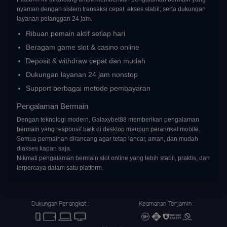
nyaman dengan sistem transaksi cepat, akses stabil, serta dukungan
layanan pelanggan 24 jam.
Ribuan pemain aktif setiap hari
Beragam game slot & casino online
Deposit & withdraw cepat dan mudah
Dukungan layanan 24 jam nonstop
Support berbagai metode pembayaran
Pengalaman Bermain
Dengan teknologi modern, Galaxybet88 memberikan pengalaman
bermain yang responsif baik di desktop maupun perangkat mobile.
Semua permainan dirancang agar tetap lancar, aman, dan mudah
diakses kapan saja.
Nikmati pengalaman bermain slot online yang lebih stabil, praktis, dan
terpercaya dalam satu platform.
Dukungan Perangkat :
Keamanan Terjamin :