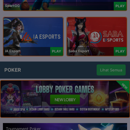
SportGG
PLAY
IA Esport
Saba Esport
PLAY
PLAY
POKER
Lihat Semua
NEW
Tournament Poker