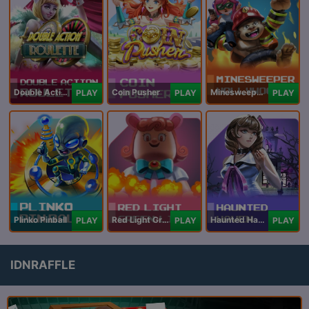
Double Action Roulette
Coin Pusher
Minesweeper Hollywood
PLAY
PLAY
PLAY
Plinko Pinball
Red Light Green Light
Haunted Haven
PLAY
PLAY
PLAY
IDNRAFFLE