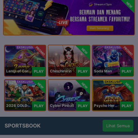
NEW
PROMO
PROMO
NEW
Lamp of Cornucopia
Chinchirorin
Soda Man
PLAY
PLAY
PLAY
NEW
NEW
NEW
2026 GOLDEN GOAL RUSH
Cyber Pinball
Psycho Heroes
PLAY
PLAY
PLAY
SPORTSBOOK
Lihat Semua